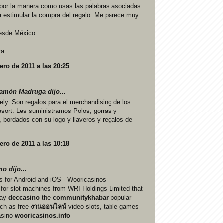
o por la manera como usas las palabras asociadas
ra estimular la compra del regalo. Me parece muy
esde México
ra
ero de 2011 a las 20:25
Ramón Madruga
dijo...
ely. Son regalos para el merchandising de los
sort. Les suministramos Polos, gorras y
 bordados con su logo y llaveros y regalos de
ero de 2011 a las 10:18
o dijo...
 for Android and iOS - Wooricasinos
 for slot machines from WRI Holdings Limited that
lay
deccasino
the
communitykhabar
popular
ch as free
งานออนไลน์
video slots, table games
asino
wooricasinos.info