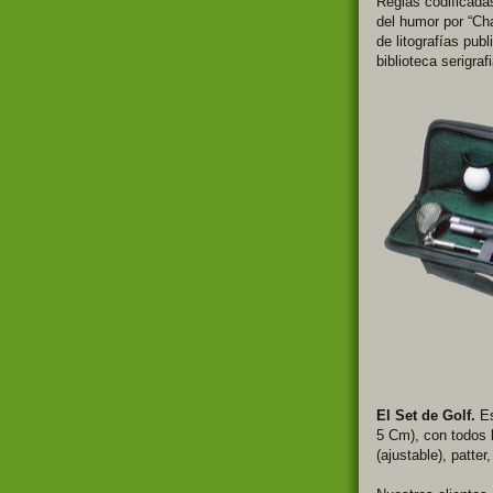
Reglas codificada
del humor por “Ch
de litografías pu
biblioteca serigraf
El Set de Golf.
Es
5 Cm), con todos l
(ajustable), patter