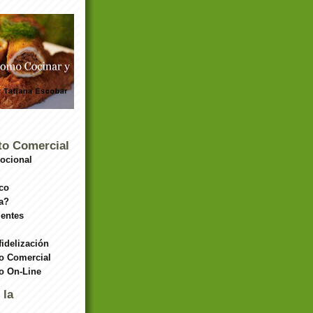
to Comercial
ocional
co
a?
ientes
fidelización
o Comercial
o On-Line
 la