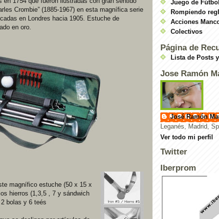
s en 1754 que fueron ilustradas con gran sentido
Juego de Fútbol
arles Crombie” (1885-1967) en esta magnífica serie
Rompiendo reg
blicadas en Londres hacia 1905. Estuche de
Acciones Manc
iado en oro.
Colectivos
Página de Rec
Lista de Posts 
Jose Ramón M
José Ramón Ma
Leganés, Madrid, Sp
Ver todo mi perfil
Twitter
Iberprom
te magnífico estuche (50 x 15 x
os hierros (1,3,5 , 7 y sándwich
, 2 bolas y 6 teés