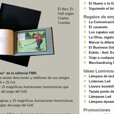
El Huevo o la G
Siguiendo el br
El libro: El
Golf según
Regalos de em
Charles
La Comunicació
Crombie
El caramelo
Los zapatos so
La Oliva, regalo
Marcar la difere
El Business Gol
Estrés - Anti- E
Viaje a cualquie
Merchandising E
Ideas Luminos
ses”
de la editorial FMR.
Lámpara de lect
a anotar direcciones y teléfonos de sus amigos
Linternas Led
16 x 25 Cm.
Llavero bombill
 15 magníficas ilustraciones humorísticas que
 del juego del Golf.
Tarjeta punto de
Lámparas Led
ginas y 15 magníficas ilustraciones humorísticas
Lámpara dyna
glas del juego del Golf.
Promociones