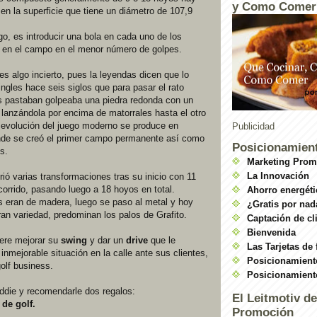
y Como Comer
en la superficie que tiene un diámetro de 107,9
ego, es introducir una bola en cada uno de los
s en el campo en el menor número de golpes.
s algo incierto, pues la leyendas dicen que lo
ingles hace seis siglos que para pasar el rato
s pastaban golpeaba una piedra redonda con un
lanzándola por encima de matorrales hasta el otro
a evolución del juego moderno se produce en
Publicidad
nde se creó el primer campo permanente así como
Posicionamien
s.
Marketing Prom
La Innovación
ió varias transformaciones tras su inicio con 11
orrido, pasando luego a 18 hoyos en total.
Ahorro energéti
s eran de madera, luego se paso al metal y hoy
¿Gratis por nad
an variedad, predominan los palos de Grafito.
Captación de cl
Bienvenida
ere mejorar su
swing
y dar un
drive
que le
Las Tarjetas de 
inmejorable situación en la calle ante sus clientes,
Posicionamient
golf business.
Posicionamient
ddie y recomendarle dos regalos:
El Leitmotiv de
 de golf.
Promoción