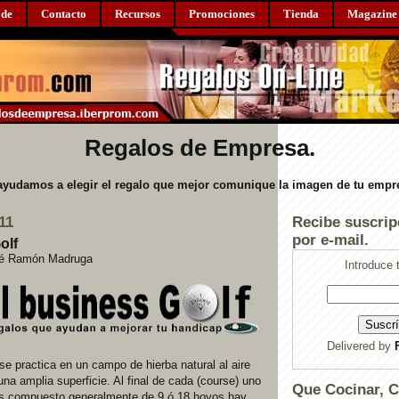
 de
Contacto
Recursos
Promociones
Tienda
Magazine
Regalos de Empresa.
ayudamos a elegir el regalo que mejor comunique la imagen de tu empr
11
Recibe suscrip
por e-mail.
olf
sé Ramón Madruga
Introduce 
Delivered by
 se practica en un campo de hierba natural al aire
una amplia superficie. Al final de cada (course) uno
Que Cocinar, 
os compuesto generalmente de 9 ó 18 hoyos hay