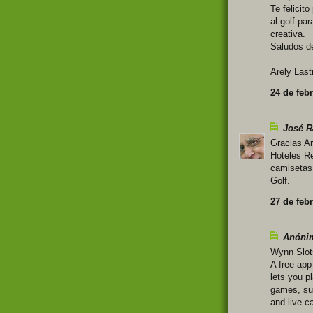
Te felicit
al golf pa
creativa.
Saludos d
Arely Last
24 de febr
José 
Gracias Ar
Hoteles Re
camisetas,
Golf.
27 de febr
Anónim
Wynn Slots
A free app
lets you p
games, su
and live c