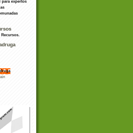
 para expertos
las
omunadas
ursos
y Recursos.
adruga
druga
ain