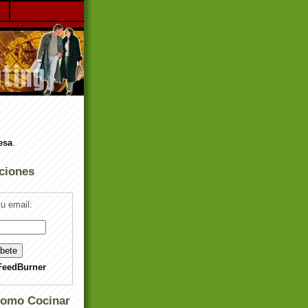
esa
.
ciones
tu email:
FeedBurner
Como Cocinar