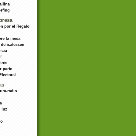
allina
iefing
presa
n por el Regalo
bre la mesa
 delicatessen
ncia
f
strés
r parte
lectoral
as
ura-radio
a
 luz
mo