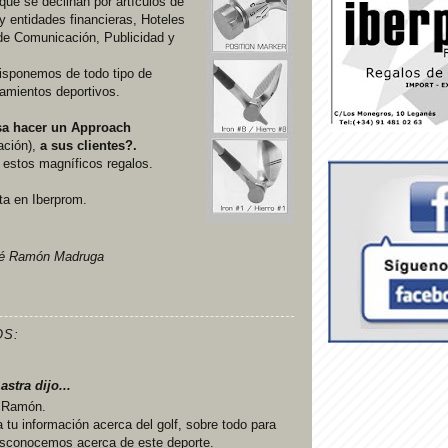
que se declinan por artículos de
y entidades financieras, Hoteles
de Comunicación, Publicidad y
disponemos de todo tipo de
pamientos deportivos.
a hacer un Approach
ación),
a sus clientes?.
 estos magníficos regalos.
ta en Iberprom.
é Ramón Madruga
OS:
Lastra
dijo...
 Ramón.
tu información acerca del golf, sobre todo para
esconocemos acerca de este deporte.