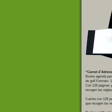
“Carnet d´Adres
Bonita agenda par
de golf.Formato: 
Con 128 páginas y
recogen las reglas
Cuenta con 128 pá
que recogen las re