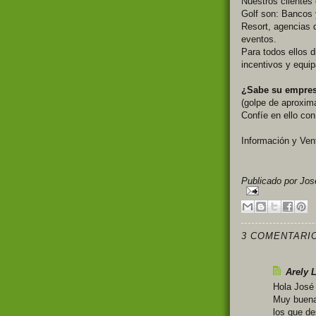
Nuestros clientes 
Golf son: Bancos 
Resort, agencias 
eventos.
Para todos ellos 
incentivos y equi
¿Sabe su empres
(golpe de aproxim
Confíe en ello con
Información y Ven
Publicado por
Jos
3 COMENTARI
Arely 
Hola José
Muy buena 
los que d