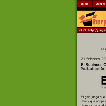
Inicio
Acerca
Te 
21 febrero 20
El Business G
Publicado por Jo
El golf, juego que
libre y que ocupa 
de estos recorrid