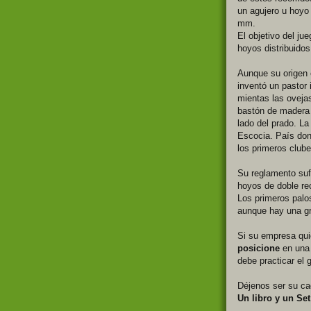
un agujero u hoyo 
mm.
El objetivo del ju
hoyos distribuido
Aunque su origen e
inventó un pastor 
mientas las oveja
bastón de madera 
lado del prado. L
Escocia. País do
los primeros clube
Su reglamento sufr
hoyos de doble rec
Los primeros palo
aunque hay una gr
Si su empresa qui
posicione
en una 
debe practicar el 
Déjenos ser su ca
Un libro y un Set